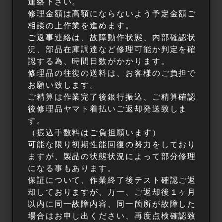
連絡下さい。
修理金額は高額にならないよう予定金額ご
相談の上作業を進めます。
ご返事連絡は、故障動作状態、内部確認状
況、部品在庫調達など修理可能か判定を確
認する為、時間日数がかかります。
修理品の往復の送料は、お客様のご負担で
お願い致します。
ご精算は作業完了後銀行振込、ご精算確認
後修理品ヤマト着払いご返却発送致しま
す。
（振込手数料はご負担願います）
可能な限り初期性能回復の努力をしており
ますが、製品の状態状況によって部分修理
になる事もあります。
保証について、作業終了後テスト確認ご返
却しておりますが、万一、ご返却後１ヶ月
以内に同一故障内容、同一箇所が故障した
場合はお申し出ください、再度点検確認致